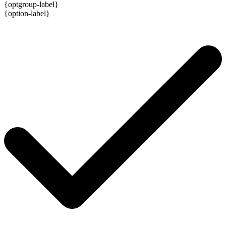
{optgroup-label}
{option-label}