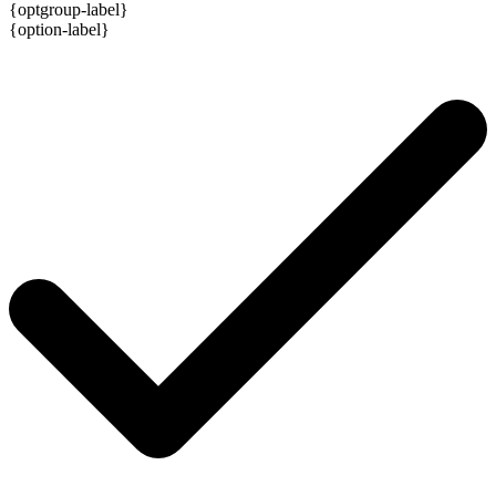
{optgroup-label}
{option-label}