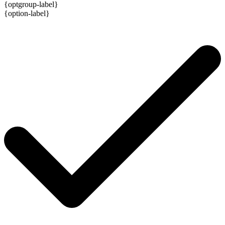
{optgroup-label}
{option-label}