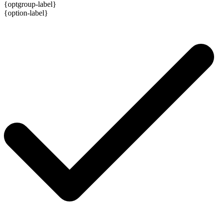
{optgroup-label}
{option-label}