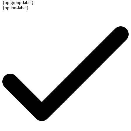
{optgroup-label}
{option-label}