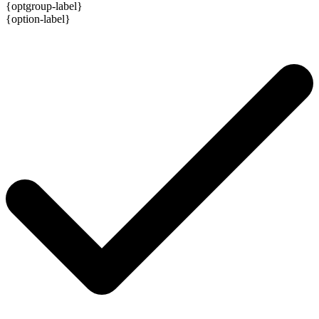
{optgroup-label}
{option-label}