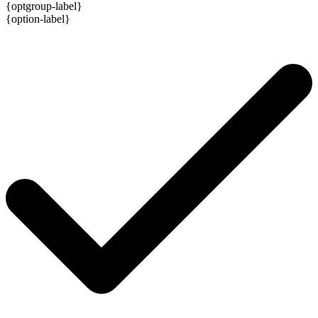
{optgroup-label}
{option-label}