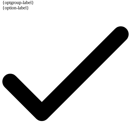
{optgroup-label}
{option-label}