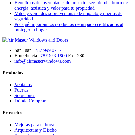
Beneficios de las ventanas de impacto: seguridad, ahorro de
energía, acústica y valor para tu propiedad
Mitos y verdades sobre ventanas de impacto y puertas de
seguridad
Por qué importan los productos de impacto certificados al
proteger tu hogar
San Juan |
787 999 0717
Barceloneta |
787 623 1800
Ext. 280
info@airmasterwindows.com
Productos
Ventanas
Puertas
Soluciones
Dónde Comprar
Proyectos
Mejoras para el hogar
Arquitectura y Diseño