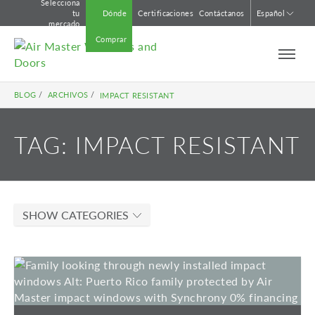
Selecciona
Ir
tu
Dónde
Certificaciones
Contáctanos
Español
al
mercado
contenido
Comprar
BLOG
/
ARCHIVOS
/
IMPACT RESISTANT
TAG:
IMPACT RESISTANT
SHOW CATEGORIES